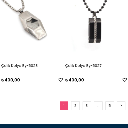
Çelik Kolye By-5028
Çelik Kolye By-5027
₺400,00
₺400,00
1
2
3
...
5
>